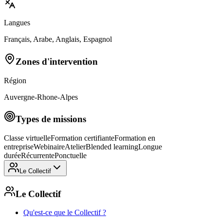
Langues
Français, Arabe, Anglais, Espagnol
Zones d'intervention
Région
Auvergne-Rhone-Alpes
Types de missions
Classe virtuelle
Formation certifiante
Formation en
entreprise
Webinaire
Atelier
Blended learning
Longue
durée
Récurrente
Ponctuelle
Le Collectif
Le Collectif
Qu'est-ce que le Collectif ?