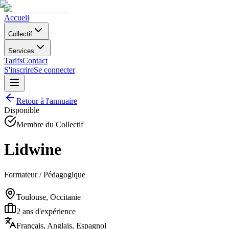
Accueil
Collectif
Services
Tarifs
Contact
S'inscrire
Se connecter
Retour à l'annuaire
Disponible
Membre du Collectif
Lidwine
Formateur / Pédagogique
Toulouse, Occitanie
2
ans d'expérience
Français, Anglais, Espagnol