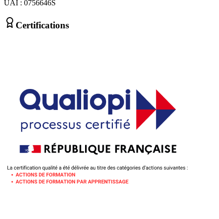
UAI : 0756646S
Certifications