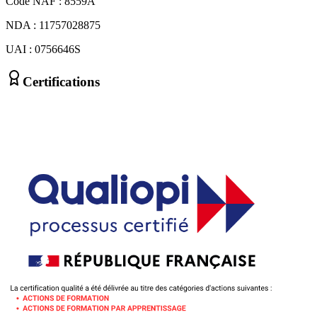
Code NAF : 8559A
NDA : 11757028875
UAI : 0756646S
Certifications