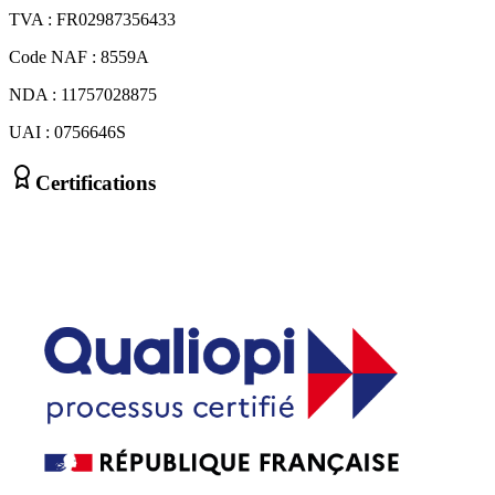
TVA : FR02987356433
Code NAF : 8559A
NDA : 11757028875
UAI : 0756646S
Certifications