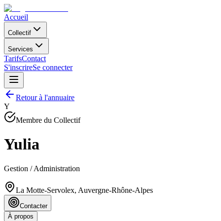
Accueil
Collectif
Services
Tarifs
Contact
S'inscrire
Se connecter
Retour à l'annuaire
Y
Membre du Collectif
Yulia
Gestion / Administration
La Motte-Servolex, Auvergne-Rhône-Alpes
Contacter
À propos