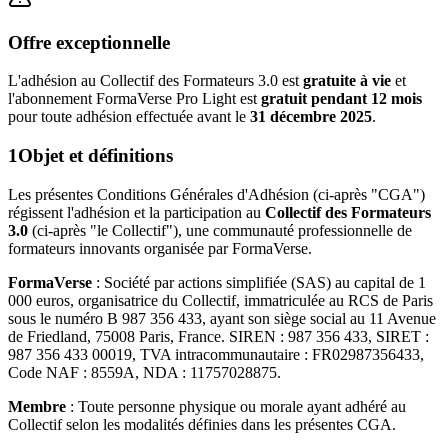
Offre exceptionnelle
L'adhésion au Collectif des Formateurs 3.0 est
gratuite à vie
et
l'abonnement FormaVerse Pro Light est
gratuit pendant 12 mois
pour toute adhésion effectuée avant le
31 décembre 2025
.
1
Objet et définitions
Les présentes Conditions Générales d'Adhésion (ci-après "CGA")
régissent l'adhésion et la participation au
Collectif des Formateurs
3.0
(ci-après "le Collectif"), une communauté professionnelle de
formateurs innovants organisée par FormaVerse.
FormaVerse
: Société par actions simplifiée (SAS) au capital de 1
000 euros, organisatrice du Collectif, immatriculée au RCS de Paris
sous le numéro B 987 356 433, ayant son siège social au 11 Avenue
de Friedland, 75008 Paris, France. SIREN : 987 356 433, SIRET :
987 356 433 00019, TVA intracommunautaire : FR02987356433,
Code NAF : 8559A, NDA : 11757028875.
Membre
: Toute personne physique ou morale ayant adhéré au
Collectif selon les modalités définies dans les présentes CGA.