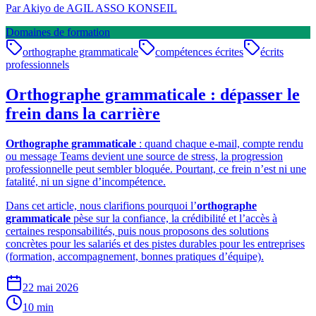
Par
Akiyo de AGIL ASSO KONSEIL
Domaines de formation
orthographe grammaticale
compétences écrites
écrits
professionnels
Orthographe grammaticale : dépasser le
frein dans la carrière
Orthographe grammaticale
: quand chaque e-mail, compte rendu
ou message Teams devient une source de stress, la progression
professionnelle peut sembler bloquée. Pourtant, ce frein n’est ni une
fatalité, ni un signe d’incompétence.
Dans cet article, nous clarifions pourquoi l’
orthographe
grammaticale
pèse sur la confiance, la crédibilité et l’accès à
certaines responsabilités, puis nous proposons des solutions
concrètes pour les salariés et des pistes durables pour les entreprises
(formation, accompagnement, bonnes pratiques d’équipe).
22 mai 2026
10
min