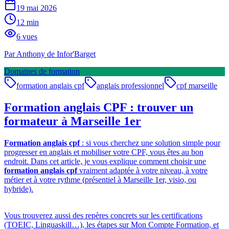
19 mai 2026
12
min
6
vues
Par
Anthony de Infor'Barget
Domaines de formation
formation anglais cpf
anglais professionnel
cpf marseille
Formation anglais CPF : trouver un
formateur à Marseille 1er
Formation anglais cpf
: si vous cherchez une solution simple pour
progresser en anglais et mobiliser votre CPF, vous êtes au bon
endroit. Dans cet article, je vous explique comment choisir une
formation anglais cpf
vraiment adaptée à votre niveau, à votre
métier et à votre rythme (présentiel à Marseille 1er, visio, ou
hybride).
Vous trouverez aussi des repères concrets sur les certifications
(TOEIC, Linguaskill…), les étapes sur Mon Compte Formation, et