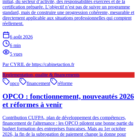
initial, du secteur d’activité, des responsabilités exercées et de la
certification préparée. L’objectif n’est pas de suivre un programme
standard, mais de construire une progression cohérente, mesurable et
directement applicable aux situations professionnelles qui comptent
réellement.
6 août 2026
6
min
5
vues
Par
CYRIL de https://cabinetaction.fr
Reglementation, qualite & financements
opco
financement
réforme
OPCO : fonctionnement, nouveautés 2026
et réformes à venir
Contribution CUFPA, plan de développement des compétences,
financement de l'alternance : les OPCO pilotent une bonne partie du
budget formation des entreprises françaises. Mais au 1er octobre
2026, la fin de la subrogation de paiement change la donne pour