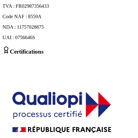
TVA : FR02987356433
Code NAF : 8559A
NDA : 11757028875
UAI : 0756646S
Certifications