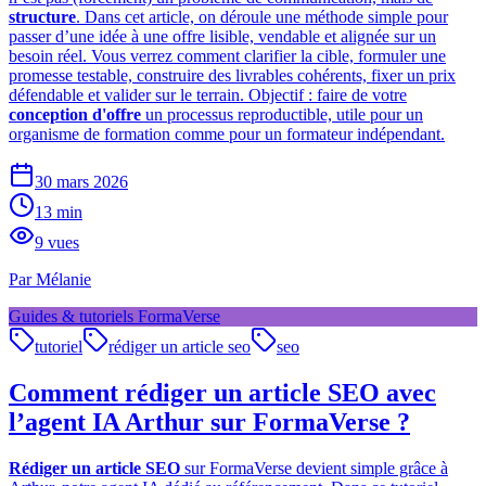
structure
. Dans cet article, on déroule une méthode simple pour
passer d’une idée à une offre lisible, vendable et alignée sur un
besoin réel. Vous verrez comment clarifier la cible, formuler une
promesse testable, construire des livrables cohérents, fixer un prix
défendable et valider sur le terrain. Objectif : faire de votre
conception d'offre
un processus reproductible, utile pour un
organisme de formation comme pour un formateur indépendant.
30 mars 2026
13
min
9
vues
Par
Mélanie
Guides & tutoriels FormaVerse
tutoriel
rédiger un article seo
seo
Comment rédiger un article SEO avec
l’agent IA Arthur sur FormaVerse ?
Rédiger un article SEO
sur FormaVerse devient simple grâce à