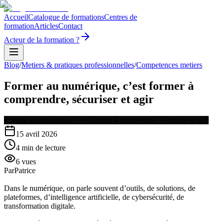
Accueil
Catalogue de formations
Centres de
formation
Articles
Contact
Acteur de la formation ?
Blog
/
Metiers & pratiques professionnelles
/
Competences metiers
Former au numérique, c’est former à
comprendre, sécuriser et agir
Former au numérique, c’est former à comprendre, sécuriser et agir
15 avril 2026
4
min de lecture
6
vues
Par
Patrice
Dans le numérique, on parle souvent d’outils, de solutions, de
plateformes, d’intelligence artificielle, de cybersécurité, de
transformation digitale.