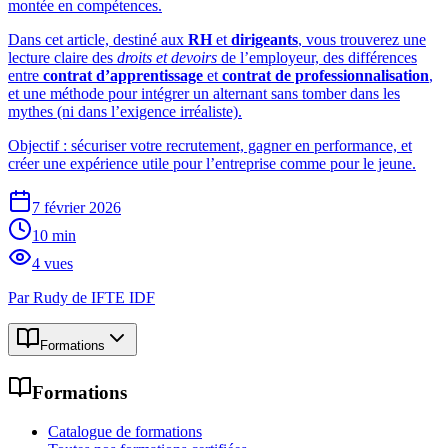
montée en compétences.
Dans cet article, destiné aux
RH
et
dirigeants
, vous trouverez une
lecture claire des
droits et devoirs
de l’employeur, des différences
entre
contrat d’apprentissage
et
contrat de professionnalisation
,
et une méthode pour intégrer un alternant sans tomber dans les
mythes (ni dans l’exigence irréaliste).
Objectif : sécuriser votre recrutement, gagner en performance, et
créer une expérience utile pour l’entreprise comme pour le jeune.
7 février 2026
10
min
4
vues
Par
Rudy de IFTE IDF
Formations
Formations
Catalogue de formations