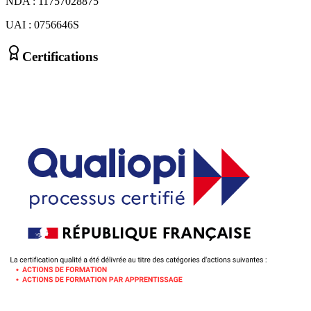
NDA : 11757028875
UAI : 0756646S
Certifications