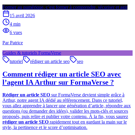
Former au numérique, c’est former à comprendre, sécuriser et agir
15 avril 2026
4
min
6
vues
Par
Patrice
Guides & tutoriels FormaVerse
tutoriel
rédiger un article seo
seo
Comment rédiger un article SEO avec
l’agent IA Arthur sur FormaVerse ?
Rédiger un article SEO
sur FormaVerse devient simple grâce à
Arthur, notre agent IA dédié au référencement. Dans ce tutoriel,
vous allez apprendre à lancer une génération d’article, répondre aux
questions (ou demander des idées), valider les mots-clés et sources
proposés, puis relire et publier votre contenu. À la fin, vous saurez
rédiger un article SEO
rapidement tout en gardant la main sur le
style, la pertinence et le score d’optimisation.