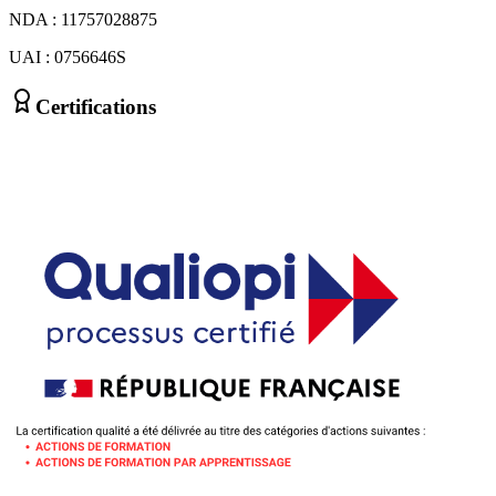
NDA : 11757028875
UAI : 0756646S
Certifications