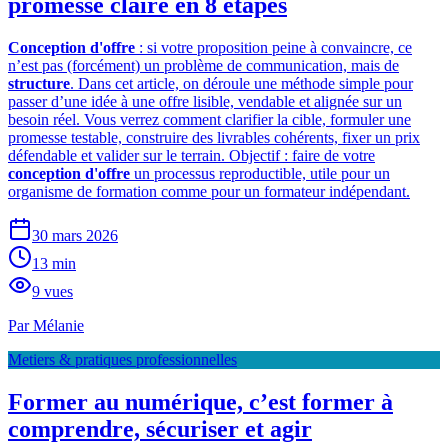
promesse claire en 8 étapes
Conception d'offre
: si votre proposition peine à convaincre, ce
n’est pas (forcément) un problème de communication, mais de
structure
. Dans cet article, on déroule une méthode simple pour
passer d’une idée à une offre lisible, vendable et alignée sur un
besoin réel. Vous verrez comment clarifier la cible, formuler une
promesse testable, construire des livrables cohérents, fixer un prix
défendable et valider sur le terrain. Objectif : faire de votre
conception d'offre
un processus reproductible, utile pour un
organisme de formation comme pour un formateur indépendant.
30 mars 2026
13
min
9
vues
Par
Mélanie
Metiers & pratiques professionnelles
Former au numérique, c’est former à
comprendre, sécuriser et agir