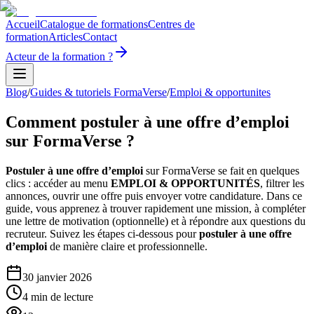
Accueil
Catalogue de formations
Centres de
formation
Articles
Contact
Acteur de la formation ?
Blog
/
Guides & tutoriels FormaVerse
/
Emploi & opportunites
Comment postuler à une offre d’emploi
sur FormaVerse ?
Postuler à une offre d’emploi
sur FormaVerse se fait en quelques
clics : accéder au menu
EMPLOI & OPPORTUNITÉS
, filtrer les
annonces, ouvrir une offre puis envoyer votre candidature. Dans ce
guide, vous apprenez à trouver rapidement une mission, à compléter
une lettre de motivation (optionnelle) et à répondre aux questions du
recruteur. Suivez les étapes ci-dessous pour
postuler à une offre
d’emploi
de manière claire et professionnelle.
30 janvier 2026
4
min de lecture