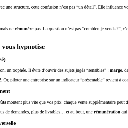
ec une structure, cette confusion n’est pas “un détail”. Elle influence v
 mais ne
rémunère
pas. La question n’est pas “combien je vends ?”, c’es
r vous hypnotise
sé)
n, un trophée. Il évite d’ouvrir des sujets jugés “sensibles” :
marge
, d
é
. Or, piloter une entreprise sur un indicateur “présentable” revient à 
ement
ûts
montent plus vite que vos prix, chaque vente supplémentaire peut d
 plus de demandes, plus de livrables… et au bout, une
rémunération
qui 
erselle