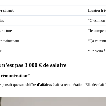
vraiment
Illusion fr
tes
“C’est mon 
structure
“Je compens
er maintenant
“Ça va rent
le
“On verra à 
s
n’est pas 3 000 € de salaire
ma rémunération”
e pensait que son
chiffre d'affaires
était sa rémunération. Elle décidait 