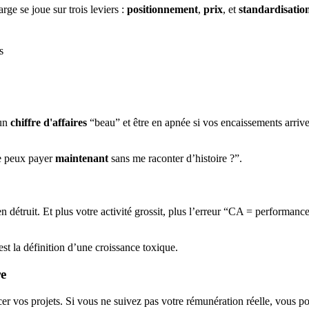
rge se joue sur trois leviers :
positionnement
,
prix
, et
standardisatio
s
 un
chiffre d'affaires
“beau” et être en apnée si vos encaissements arrive
je peux payer
maintenant
sans me raconter d’histoire ?”.
 détruit. Et plus votre activité grossit, plus l’erreur “CA = performance
st la définition d’une croissance toxique.
re
ncer vos projets. Si vous ne suivez pas votre rémunération réelle, vous p