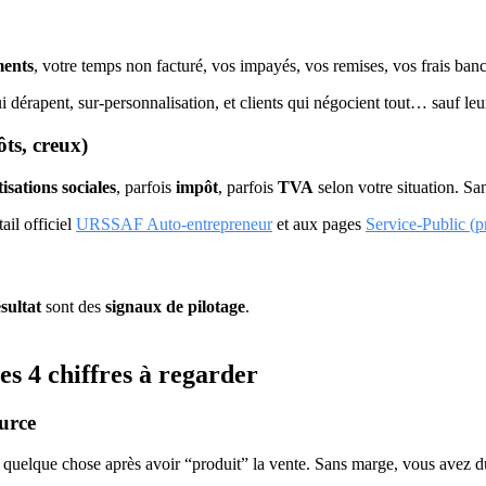
ents
, votre temps non facturé, vos impayés, vos remises, vos frais banca
ui dérapent, sur‑personnalisation, et clients qui négocient tout… sauf le
ts, creux)
tisations sociales
, parfois
impôt
, parfois
TVA
selon votre situation. Sa
ail officiel
URSSAF Auto‑entrepreneur
et aux pages
Service‑Public (p
sultat
sont des
signaux de pilotage
.
es 4 chiffres à regarder
ource
er quelque chose après avoir “produit” la vente. Sans marge, vous avez 