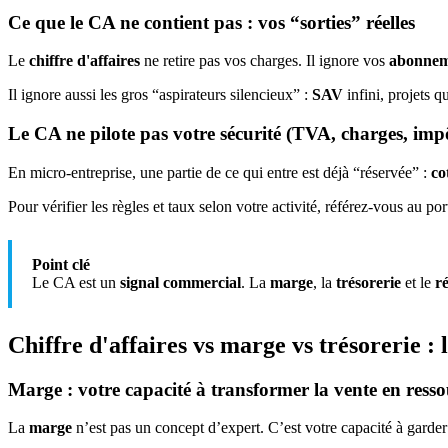
Ce que le CA ne contient pas : vos “sorties” réelles
Le
chiffre d'affaires
ne retire pas vos charges. Il ignore vos
abonnem
Il ignore aussi les gros “aspirateurs silencieux” :
SAV
infini, projets q
Le CA ne pilote pas votre sécurité (TVA, charges, impô
En micro‑entreprise, une partie de ce qui entre est déjà “réservée” :
co
Pour vérifier les règles et taux selon votre activité, référez‑vous au port
Point clé
Le CA est un
signal commercial
. La
marge
, la
trésorerie
et le
ré
Chiffre d'affaires
vs marge vs trésorerie : l
Marge : votre capacité à transformer la vente en ress
La
marge
n’est pas un concept d’expert. C’est votre capacité à gard