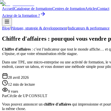
Accueil
Catalogue de formations
Centres de formation
Articles
Contact
Acteur de la formation ?
Blog
/
Pilotage, strategie & developpement
/
Indicateurs & performance
Chiffre d'affaires : pourquoi vous vendre 
Chiffre d'affaires
: c’est l’indicateur que tout le monde affiche… et q
s’épuise, et que votre rémunération réelle stagne.
Dans une TPE, une micro‑entreprise ou une activité de formation, le vo
endroit, casser un tabou, et vous donner une méthode simple pour pilo
28 avril 2026
12
min de lecture
9
vues
Par
Cécile de UP CONSULT
Vous pouvez annoncer un
chiffre d'affaires
qui impressionne et pourt
la même chose.